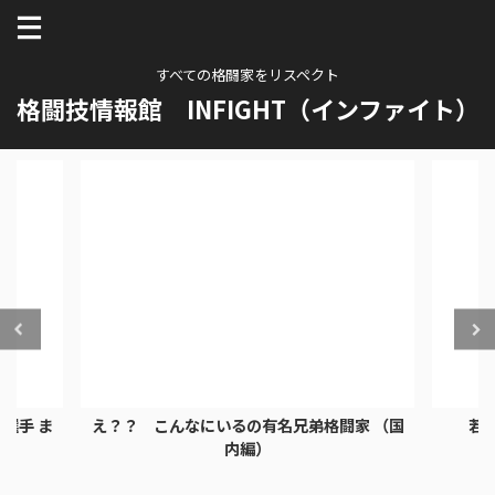
すべての格闘家をリスペクト
格闘技情報館 INFIGHT（インファイト）
選手 ま
え？？ こんなにいるの有名兄弟格闘家 （国
若
内編）