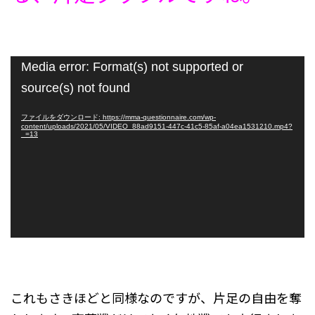
動
Media error: Format(s) not supported or
画
source(s) not found
プ
レ
ファイルをダウンロード: https://mma-questionnaire.com/wp-
content/uploads/2021/05/VIDEO_88ad9151-447c-41c5-85af-a04ea1531210.mp4?
ー
_=13
ヤ
ー
これもさきほどと同様なのですが、片足の自由を奪