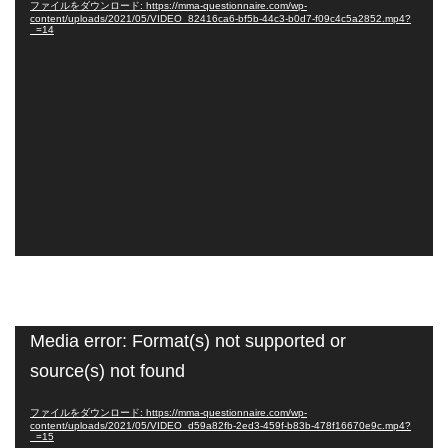
レ
ファイルをダウンロード: https://mma-questionnaire.com/wp-
content/uploads/2021/05/VIDEO_82416ca6-bf5b-44c3-b0d7-f09c4c5a2852.mp4?
ー
_=14
ヤ
ー
動
Media error: Format(s) not supported or
画
source(s) not found
プ
レ
ファイルをダウンロード: https://mma-questionnaire.com/wp-
content/uploads/2021/05/VIDEO_d59a82fb-2ed3-459f-b83b-478f16670e9c.mp4?
ー
_=15