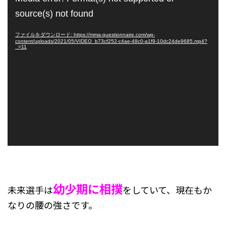
画
source(s) not found
プ
レ
ファイルをダウンロード: https://mma-questionnaire.com/wp-
content/uploads/2021/05/VIDEO_b73cf252-c4ae-48c0-a1f9-10dc24de9685.mp4?
ー
_=11
ヤ
ー
幼少期に相撲
未来選手は
をしていて、現在もか
なりの腰の強さです。